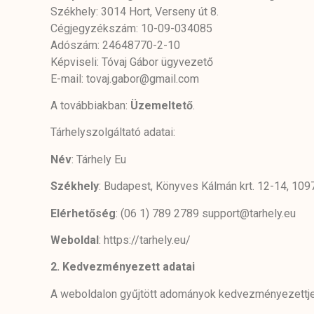
Székhely: 3014 Hort, Verseny út 8.
Cégjegyzékszám: 10-09-034085
Adószám: 24648770-2-10
Képviseli: Tóvaj Gábor ügyvezető
E-mail: tovaj.gabor@gmail.com
A továbbiakban:
Üzemeltető
.
Tárhelyszolgáltató adatai:
Név
: Tárhely Eu
Székhely
: Budapest, Könyves Kálmán krt. 12-14, 109
Elérhetőség
: (06 1) 789 2789 support@tarhely.eu
Weboldal
: https://tarhely.eu/
2.
Kedvezményezett adatai
A weboldalon gyűjtött adományok kedvezményezettj