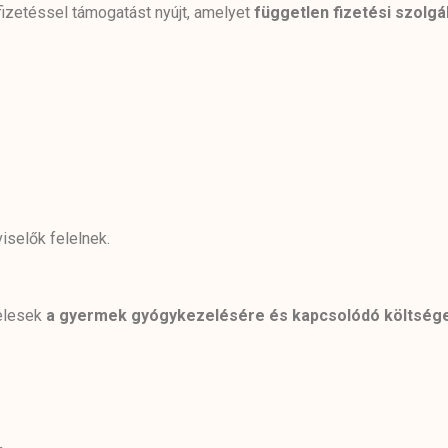
izetéssel támogatást nyújt, amelyet
független fizetési szolgá
iselők felelnek.
elesek
a gyermek gyógykezelésére és kapcsolódó költségei