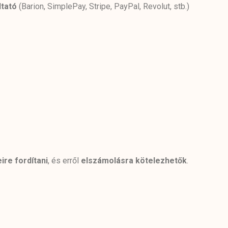
ltató
(Barion, SimplePay, Stripe, PayPal, Revolut, stb.)
re fordítani
, és erről
elszámolásra kötelezhetők
.