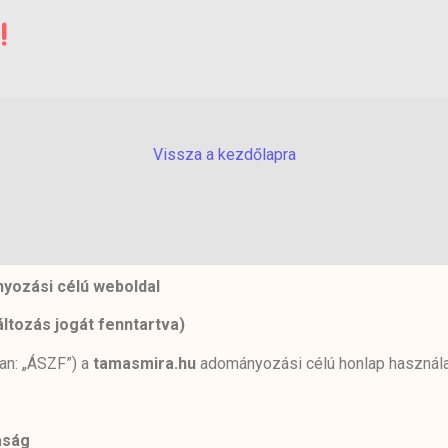
!
Vissza a kezdőlapra
yozási célú weboldal
áltozás jogát fenntartva)
ban: „ÁSZF”) a
tamasmira.hu
adományozási célú honlap használa
aság