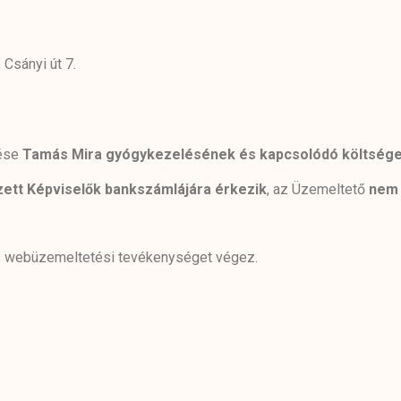
 Csányi út 7.
tése
Tamás Mira gyógykezelésének és kapcsolódó költség
ett Képviselők bankszámlájára érkezik
, az Üzemeltető
nem 
és webüzemeltetési tevékenységet végez.