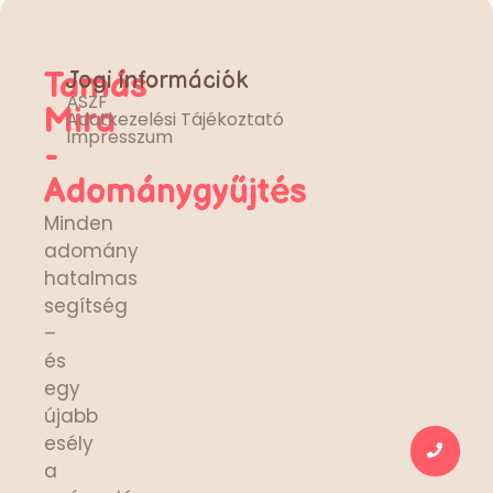
Tamás
Jogi információk
ÁSZF
Mira
Adatkezelési Tájékoztató
Impresszum
-
Adománygyűjtés
Minden
adomány
hatalmas
segítség
–
és
egy
újabb
esély
a