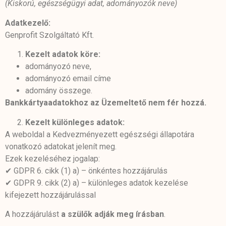
(Kiskorú, egészségügyi adat, adományozók neve)
Adatkezelő:
Genprofit Szolgáltató Kft.
Kezelt adatok köre:
adományozó neve,
adományozó email címe
adomány összege.
Bankkártyaadatokhoz az Üzemeltető nem fér hozzá.
Kezelt különleges adatok:
A weboldal a Kedvezményezett egészségi állapotára
vonatkozó adatokat jelenít meg.
Ezek kezeléséhez jogalap:
✔ GDPR 6. cikk (1) a) – önkéntes hozzájárulás
✔ GDPR 9. cikk (2) a) – különleges adatok kezelése
kifejezett hozzájárulással
A hozzájárulást
a szülők adják meg írásban
.